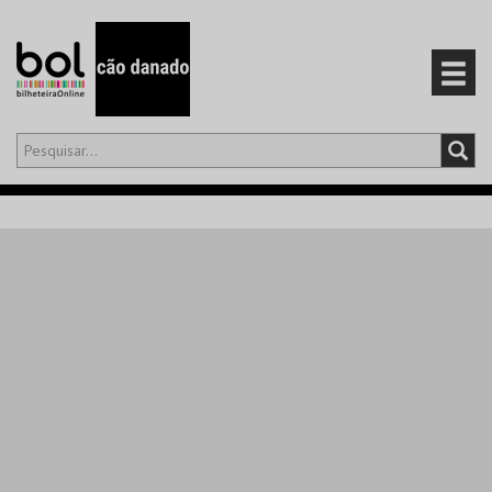
Olá,
iniciar sessão
PT
0
CARRINHO
EVENTOS
CARTÕES
PRODUTOS