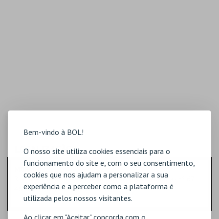
Bem-vindo à BOL!
LOCALIZAÇÃO
O nosso site utiliza cookies essenciais para o
funcionamento do site e, com o seu consentimento,
MORADA
cookies que nos ajudam a personalizar a sua
Rua José Carvalho - Complexo Industrial A Reguladora - nº 671
experiência e a perceber como a plataforma é
4650-353 Vila Nova de Famalicão
utilizada pelos nossos visitantes.
Ao clicar em "Aceitar" concorda com o